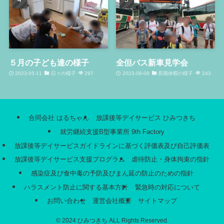
５月の子ども達の様子
全但バス新車見学会
2023-05-11
日々の様子
297
2023-08-09
長期休暇の様子
243
合同会社 はるちゃん
放課後等デイサービス ひみつきち
就労継続支援B型事業所 9th Factory
放課後等デイサービスガイドラインに基づく評価表及び自己評価表
放課後等デイサービス支援プログラム
虐待防止・身体拘束の指針
感染症及び食中毒の予防及びまん延の防止のための指針
ハラスメント防止に関する基本方針
緊急時の対応について
お問い合わせ
運営会社概要
サイトマップ
©
2024 ひみつきち ALL Rights Reserved.